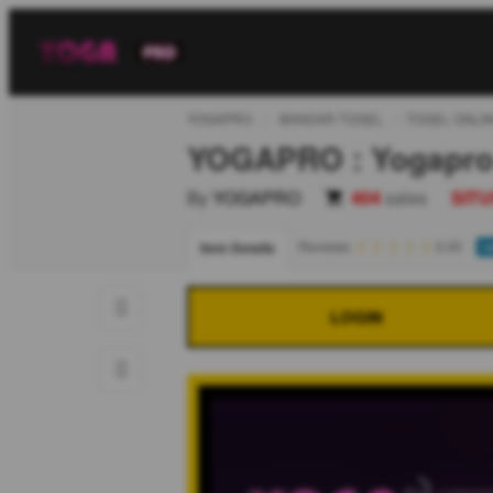
YOGAPRO
BANDAR TOGEL
TOGEL ONLI
YOGAPRO : Yogapro S
By
YOGAPRO
404
sales
SIT
5.00
Reviews
5.00
Item Details
10
stars
LOGIN