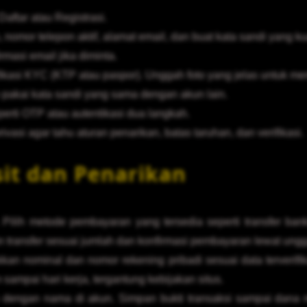
ftar atau Registrasi.
 nomor telepon aktif, alamat email, dan buat kata sandi yang ku
masi email jika diminta.
ifikasi KYC (KTP atau paspor). Unggah foto yang jelas untuk m
n pakai kata sandi yang sama dengan akun lain.
perti OTP atau autentikasi dua langkah.
vasi agar tahu aturan penarikan, batas taruhan, dan verifikasi.
it dan Penarikan
Pilih metode pembayaran yang tersedia seperti transfer bank
n transfer sesuai jumlah dan konfirmasi pembayaran lewat ungg
an nominal dan nomor rekening pribadi sesuai data terverifika
ampai hari kerja, tergantung kebijakan situs.
engan nama di akun. Simpan bukti transaksi sampai dana mas