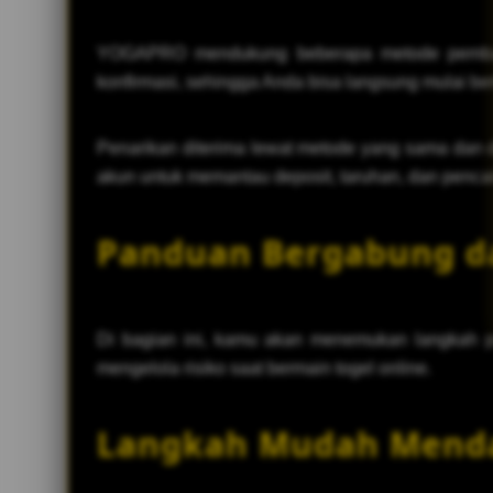
YOGAPRO mendukung beberapa metode pembayaran
konfirmasi, sehingga Anda bisa langsung mulai ber
Penarikan diterima lewat metode yang sama dan d
akun untuk memantau deposit, taruhan, dan pencai
Panduan Bergabung d
Di bagian ini, kamu akan menemukan langkah p
mengelola risiko saat bermain togel online.
Langkah Mudah Menda