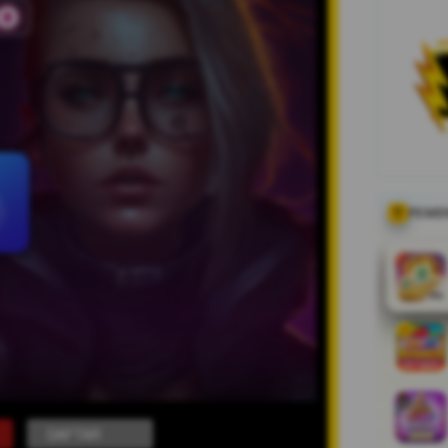
peng
V
i
e
w
l
i
c
e
PEME
n
s
e
d
e
t
a
i
l
s
DAFTAR