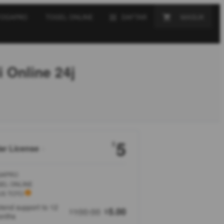
YOGAPRO
TOGEL ONLINE
DAFTAR
MASUK
 Online 24j
5
$
ar License
88
lar License
$
SELECTED
uded:
GAPRO
uded:
PRO adalah Penyedia Akses Situs Toto
EL ONLINE
uded:
US TOTO
ndar Togel Online : Dana Qris login
r link alternatif terpercaya dengan sistem
tend support to 12
100.00
5.00
$
$
t, aman, dan layanan profesional untuk
nths