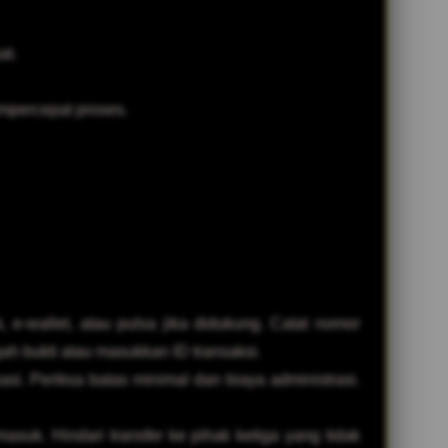
at.
empercepat proses.
, e-wallet, atau pulsa jika didukung. Catat nomor
ah bukti atau masukkan ID transaksi.
si. Periksa batas minimal dan biaya administrasi.
uk. Hindari transfer ke pihak ketiga yang tidak