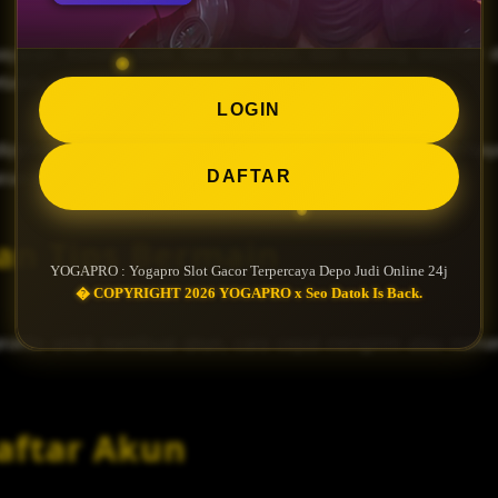
: transfer bank lokal, e-wallet, dan kadang voucher digi
taruh.
LOGIN
iproses dalam rentang waktu yang tertera di halaman pembayar
DAFTAR
ran dana secara transparan.
an Tips Bermain
YOGAPRO : Yogapro Slot Gacor Terpercaya Depo Judi Online 24j
� COPYRIGHT 2026 YOGAPRO x Seo Datok Is Back.
raktis untuk membuat akun, cara cepat mengirim atau menar
ftar Akun