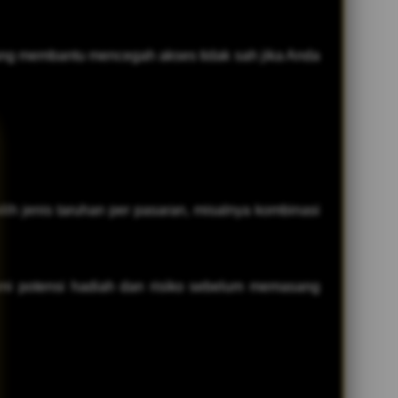
 yang membantu mencegah akses tidak sah jika Anda
h jenis taruhan per pasaran, misalnya kombinasi
mi potensi hadiah dan risiko sebelum memasang