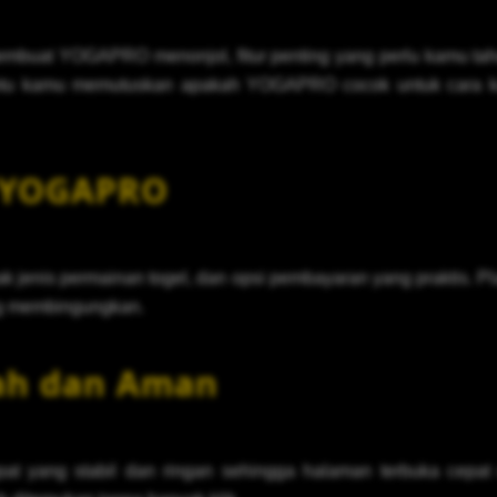
mbuat YOGAPRO menonjol, fitur penting yang perlu kamu tahu
ntu kamu memutuskan apakah YOGAPRO cocok untuk cara ka
r YOGAPRO
enis permainan togel, dan opsi pembayaran yang praktis. Pl
ng membingungkan.
ah dan Aman
 yang stabil dan ringan sehingga halaman terbuka cepat di