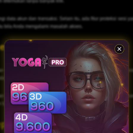
h ditemukan tanpa banyak klik.
 data akun dan transaksi. Selain itu, ada fitur proteksi sesi
tu bila Anda mengalami masalah akses.
el Terlengkap
eperti 4D, Colok Bebas, dan Toto Macau. Anda dapat memili
da.
dan tarif pembayaran yang jelas. Ini membantu Anda memaha
an batas waktu pemasangan secara langsung.
pat dan Praktis