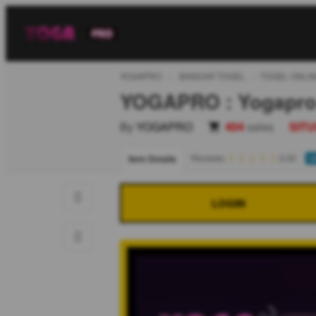
YOGAPRO
BANDAR TOGEL
TOGEL ONLI
YOGAPRO : Yogapro 
By
YOGAPRO
404
sales
SIT
5.00
Reviews
5.00
Item Details
10
stars
LOGIN