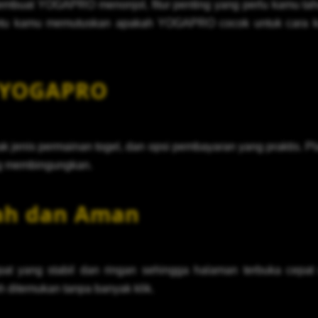
mbuat YOGAPRO menonjol, fitur penting yang perlu kamu tahu
ntu kamu memutuskan apakah YOGAPRO cocok untuk cara ka
r YOGAPRO
enis permainan togel, dan opsi pembayaran yang praktis. Pl
ng membingungkan.
ah dan Aman
 yang stabil dan ringan sehingga halaman terbuka cepat di
h ditemukan tanpa banyak klik.