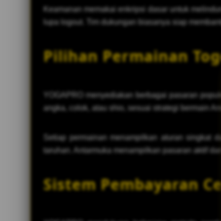
Keamanan memakai enkripsi dasar untuk melindungi
lupa logout. Tim dukungan biasanya siap memban
Pilihan Permainan Tog
YOGAPRO menyediakan berbagai pasaran populer s
angka, colok, atau shio, sesuai strategi bermain An
Setiap permainan menampilkan aturan singkat 
taruhan. Antarmuka menampilkan pasaran aktif d
Sistem Pembayaran Ce