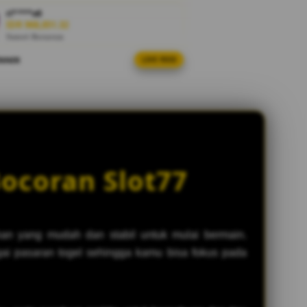
ri****o0
IDR 968,851.32
Sweet Bonanza
INNER
LIVE FEED
ni****o1
IDR 1,181,510.12
Gates of Olympus
ka****u0
IDR 569,617.10
Gates of Olympus
ka****u3
ocoran Slot77
IDR 2,020,649.74
Spin Rush 88
bi****a4
IDR 1,597,095.14
PG Soft Picks
an yang mudah dan stabil untuk mulai bermain.
i pasaran togel sehingga kamu bisa fokus pada
al****a4
IDR 2,067,488.14
PG Soft Hot
la****u1