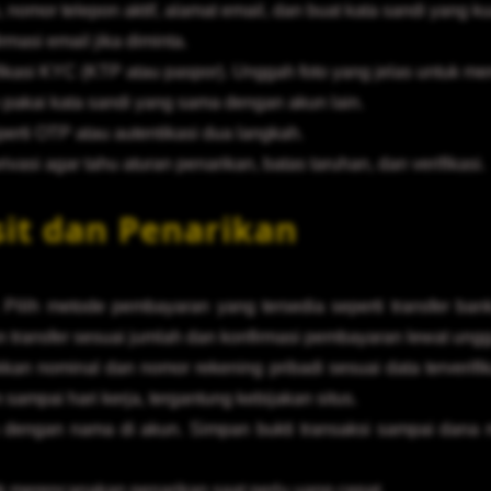
 nomor telepon aktif, alamat email, dan buat kata sandi yang ku
masi email jika diminta.
ifikasi KYC (KTP atau paspor). Unggah foto yang jelas untuk m
n pakai kata sandi yang sama dengan akun lain.
perti OTP atau autentikasi dua langkah.
vasi agar tahu aturan penarikan, batas taruhan, dan verifikasi.
it dan Penarikan
Pilih metode pembayaran yang tersedia seperti transfer bank
n transfer sesuai jumlah dan konfirmasi pembayaran lewat ungg
an nominal dan nomor rekening pribadi sesuai data terverifika
ampai hari kerja, tergantung kebijakan situs.
engan nama di akun. Simpan bukti transaksi sampai dana mas
tuk merencanakan penarikan saat perlu uang cepat.