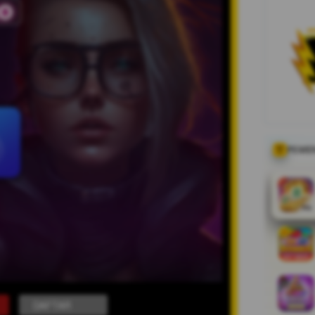
peng
V
i
e
w
l
i
c
e
PEME
n
s
e
d
e
t
a
i
l
s
DAFTAR