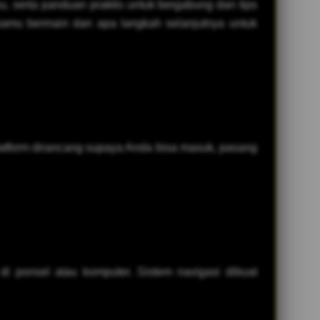
, serta panduan praktis untuk bergabung dan tips
IDR 1,965,568.70
Lucky Twins Nexus
mu bermain dan apa langkah selanjutnya untuk
re****a7
IDR 1,124,497.98
Spin Rush 88
re****a7
IDR 481,463.82
Lucky Twins Nexus
sa****a1
atform dirancang supaya Anda bisa masuk, pasang
IDR 1,543,522.90
Spin Rush 88
fi****o5
IDR 238,469.94
Mahjong Ways Black
sa****a8
IDR 1,690,715.36
PG Soft Picks
 ponsel atau komputer. Sistem navigasi dibuat
ar****o6
IDR 2,321,805.00
Mahjong Ways Black