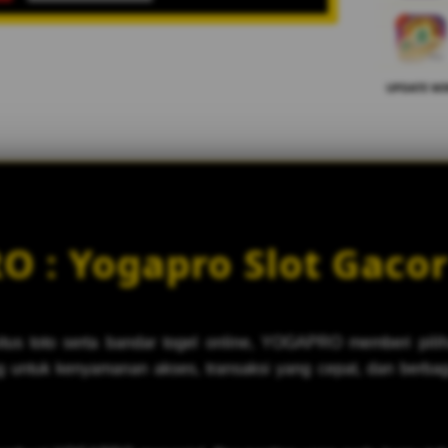
UPDATE W
 : Yogapro Slot Gacor 
tus toto serta bandar togel online, YOGAPRO memberi pilih
untuk kenyamanan akses, transaksi yang cepat, dan berbaga