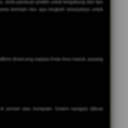
, serta panduan praktis untuk bergabung dan tips
IDR 828,745.30
Gate Slots 88
mu bermain dan apa langkah selanjutnya untuk
ar****o2
IDR 2,057,023.30
Spin Rush 88
vi****o4
IDR 564,353.52
Gate Slots 88
bi****a7
atform dirancang supaya Anda bisa masuk, pasang
IDR 1,361,178.68
Sweet Bonanza
at****r1
IDR 462,151.18
Mahjong Ways Black
di****n1
IDR 898,763.46
Spin Rush 88
 ponsel atau komputer. Sistem navigasi dibuat
ar****o6
IDR 2,321,805.00
Mahjong Ways Black