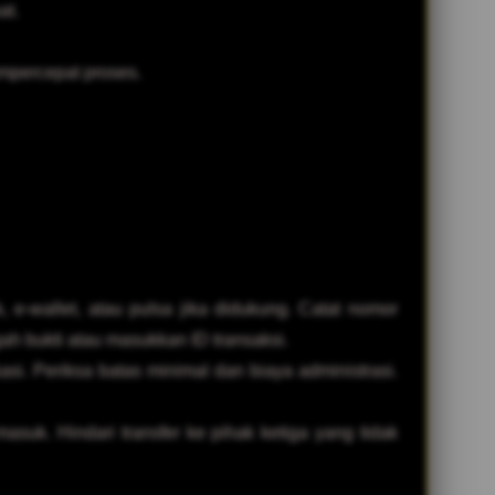
at.
empercepat proses.
, e-wallet, atau pulsa jika didukung. Catat nomor
ah bukti atau masukkan ID transaksi.
si. Periksa batas minimal dan biaya administrasi.
uk. Hindari transfer ke pihak ketiga yang tidak