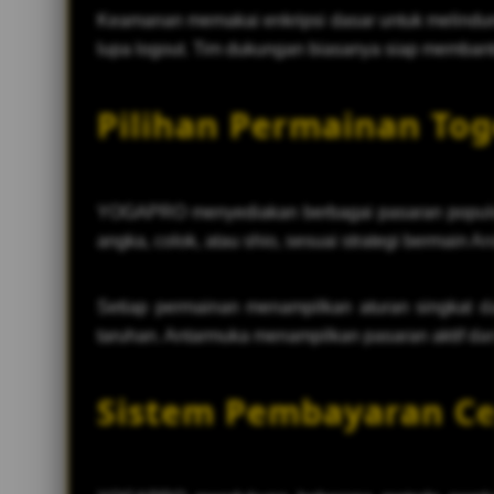
Keamanan memakai enkripsi dasar untuk melindungi
lupa logout. Tim dukungan biasanya siap memban
Pilihan Permainan Tog
YOGAPRO menyediakan berbagai pasaran populer s
angka, colok, atau shio, sesuai strategi bermain An
Setiap permainan menampilkan aturan singkat 
taruhan. Antarmuka menampilkan pasaran aktif d
Sistem Pembayaran Ce