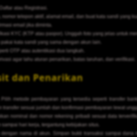
ftar atau Registrasi.
 nomor telepon aktif, alamat email, dan buat kata sandi yang ku
masi email jika diminta.
ifikasi KYC (KTP atau paspor). Unggah foto yang jelas untuk m
n pakai kata sandi yang sama dengan akun lain.
perti OTP atau autentikasi dua langkah.
vasi agar tahu aturan penarikan, batas taruhan, dan verifikasi.
it dan Penarikan
Pilih metode pembayaran yang tersedia seperti transfer bank
n transfer sesuai jumlah dan konfirmasi pembayaran lewat ungg
an nominal dan nomor rekening pribadi sesuai data terverifika
ampai hari kerja, tergantung kebijakan situs.
engan nama di akun. Simpan bukti transaksi sampai dana mas