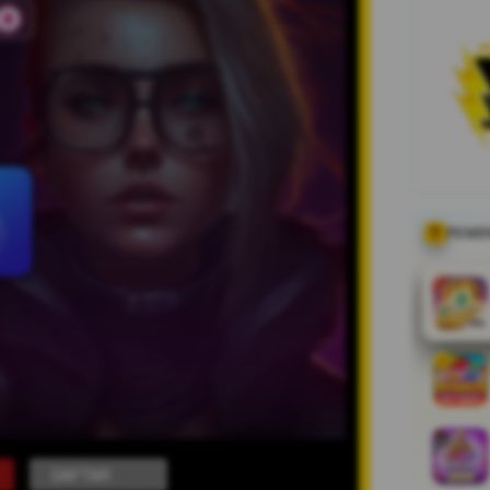
peng
V
i
e
w
l
i
c
e
PEME
n
s
e
d
e
t
a
i
l
s
DAFTAR