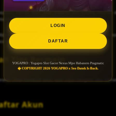
: transfer bank lokal, e-wallet, dan kadang voucher digi
taruh.
LOGIN
iproses dalam rentang waktu yang tertera di halaman pembayar
DAFTAR
ran dana secara transparan.
an Tips Bermain
YOGAPRO : Yogapro Slot Gacor Nexus Mpo Habanero Pragmatic
� COPYRIGHT 2026 YOGAPRO x Seo Datok Is Back.
raktis untuk membuat akun, cara cepat mengirim atau menar
ftar Akun