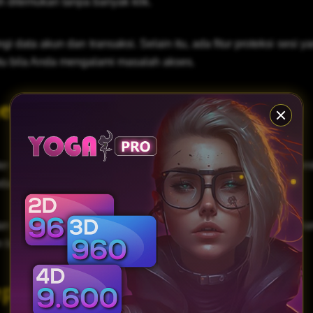
h ditemukan tanpa banyak klik.
 data akun dan transaksi. Selain itu, ada fitur proteksi sesi
tu bila Anda mengalami masalah akses.
el Terlengkap
eperti 4D, Colok Bebas, dan Toto Macau. Anda dapat memili
da.
dan tarif pembayaran yang jelas. Ini membantu Anda memaha
an batas waktu pemasangan secara langsung.
pat dan Praktis