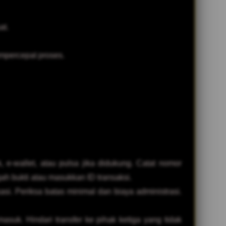
at.
empercepat proses.
, e-wallet, atau pulsa jika didukung. Catat nomor
ah bukti atau masukkan ID transaksi.
si. Periksa batas minimal dan biaya administrasi.
uk. Hindari transfer ke pihak ketiga yang tidak