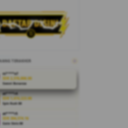
alaman bermain yang optimal di 2026.
NANG TERAKHIR
ni****o7
IDR 2,376,806.00
Sweet Bonanza
at****r4
IDR 1,474,223.88
Spin Rush 88
at****r5
IDR 394,574.16
Gate Slots 88