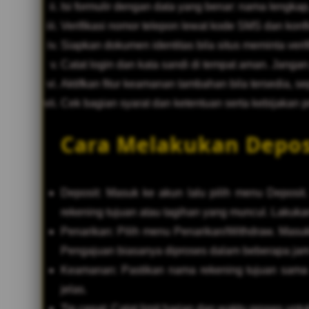
Isi formulir dengan data yang benar: nama lengkap,
Verifikasi nomor telepon lewat kode SMS dan konfir
Siapkan dokumen identitas bila situs meminta ver
Catat login dan kata sandi di tempat aman. Janga
Aktifkan fitur keamanan tambahan bila tersedia, se
Cek bagian syarat dan ketentuan serta kebijakan pri
Cara Melakukan Depos
Deposit: Masuk ke akun lalu pilih menu Deposit. 
rekening tujuan atau tagihan yang muncul. Lakuka
Penarikan: Pilih menu Penarikan/Withdraw. Masukk
Pengajuan biasanya diproses dalam beberapa jam s
Keamanan: Pastikan nama rekening tujuan sama d
jelas.
Tip cepat: Catat limit harian dan waktu proses un