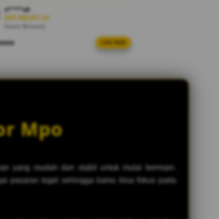
ri****o0
IDR 968,851.32
Sweet Bonanza
INNER
LIVE FEED
ni****o1
IDR 1,181,510.12
Gates of Olympus
ka****u0
IDR 569,617.10
Gates of Olympus
ka****u3
or Mpo
IDR 2,020,649.74
Spin Rush 88
vi****o5
IDR 1,937,975.70
Lucky Twins Nexus
an yang mudah dan stabil untuk mulai bermain.
i pasaran togel sehingga kamu bisa fokus pada
la****u3
IDR 1,851,172.96
Mahjong Ways Black
ni****o5