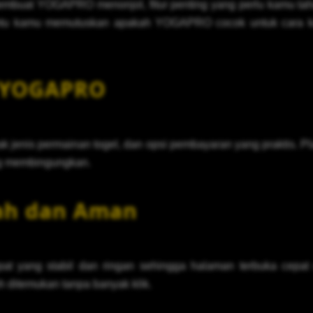
mbuat YOGAPRO menonjol, fitur penting yang perlu kamu tahu
ntu kamu memutuskan apakah YOGAPRO cocok untuk cara ka
r YOGAPRO
enis permainan togel, dan opsi pembayaran yang praktis. Pl
ng membingungkan.
ah dan Aman
 yang stabil dan ringan sehingga halaman terbuka cepat di
h ditemukan tanpa banyak klik.