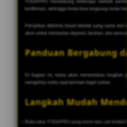
YOGAPRO mendukung beberapa metode pembayaran
konfirmasi, sehingga Anda bisa langsung mulai ber
Penarikan diterima lewat metode yang sama dan d
akun untuk memantau deposit, taruhan, dan pencai
Panduan Bergabung d
Di bagian ini, kamu akan menemukan langkah p
mengelola risiko saat bermain togel online.
Langkah Mudah Menda
Buka situs YOGAPRO yang resmi dan cari tombol Da