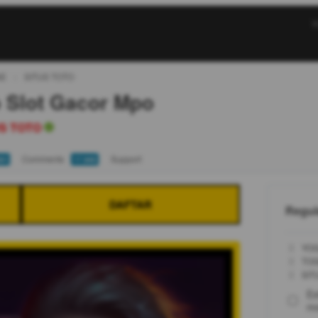
NE
SITUS TOTO
 Slot Gacor Mpo
US TOTO
Comments
Support
01
17.945
DAFTAR
Regul
Regu
Incl
YO
Incl
YOGA
TOG
Incl
SIT
& Ba
dafta
Ex
cepa
mo