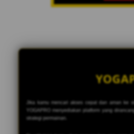
YOGAP
Jika kamu mencari akses cepat dan aman ke si
YOGAPRO menyediakan platform yang dirancang 
strategi permainan.