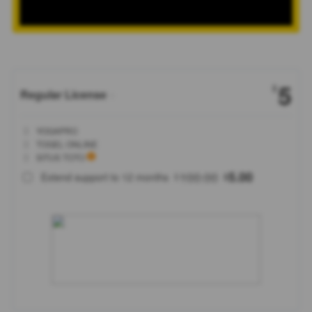
Show More
5
$
Regular License
Regular
Included:
YOGAPRO
License
Included:
TOGEL ONLINE
SELECTED
Included:
SITUS TOTO
88
$
100.00
5.00
Extend support to 12 months
$
$
YOGAPRO
adalah
Penyedia
Akses Situs
Toto &
Bandar
Togel
Online :
Dana Qris