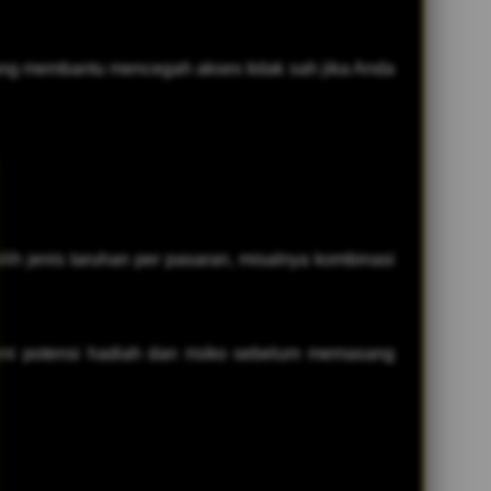
 yang membantu mencegah akses tidak sah jika Anda
h jenis taruhan per pasaran, misalnya kombinasi
mi potensi hadiah dan risiko sebelum memasang