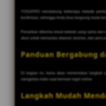
YOGAPRO mendukung beberapa metode pembayaran
konfirmasi, sehingga Anda bisa langsung mulai ber
Penarikan diterima lewat metode yang sama dan d
akun untuk memantau deposit, taruhan, dan pencai
Panduan Bergabung d
Di bagian ini, kamu akan menemukan langkah p
mengelola risiko saat bermain togel online.
Langkah Mudah Menda