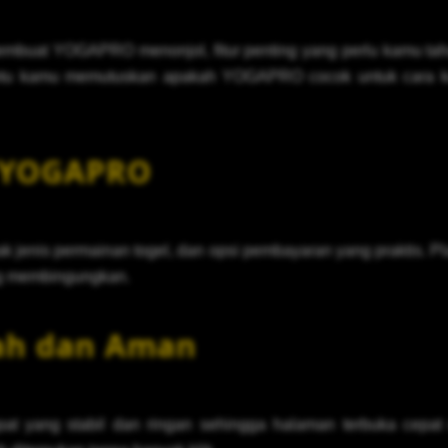
mbuat YOGAPRO menonjol, fitur penting yang perlu kamu tahu
ntu kamu memutuskan apakah YOGAPRO cocok untuk cara ka
r YOGAPRO
enis permainan togel, dan opsi pembayaran yang praktis. Pl
ng membingungkan.
ah dan Aman
 yang stabil dan ringan sehingga halaman terbuka cepat di