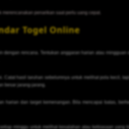
tuk merencanakan penarikan saat perlu uang cepat.
ndar Togel Online
dengan rencana. Tentukan anggaran harian atau mingguan dan
. Catat hasil taruhan sebelumnya untuk melihat pola kecil, t
an besar jarang-jarang.
an harian dan target kemenangan. Bila mencapai batas, berh
setiap minggu untuk melihat kesalahan atau kebiasaan yang b