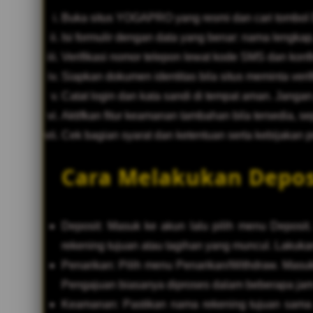
Buka situs YOGAPRO yang resmi dan cari tombol Da
Isi formulir dengan data yang benar: nama lengkap,
Verifikasi nomor telepon lewat kode SMS dan konfir
Siapkan dokumen identitas bila situs meminta ver
Catat login dan kata sandi di tempat aman. Janga
Aktifkan fitur keamanan tambahan bila tersedia, se
Cek bagian syarat dan ketentuan serta kebijakan pri
Cara Melakukan Depos
Deposit: Masuk ke akun lalu pilih menu Deposit. 
rekening tujuan atau tagihan yang muncul. Lakuka
Penarikan: Pilih menu Penarikan/Withdraw. Masukk
Pengajuan biasanya diproses dalam beberapa jam s
Keamanan: Pastikan nama rekening tujuan sama d