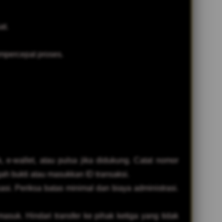
at.
empercepat proses.
, e-wallet, atau pulsa jika didukung. Catat nomor
ah bukti atau masukkan ID transaksi.
si. Periksa batas minimal dan biaya administrasi.
uk. Hindari transfer ke pihak ketiga yang tidak