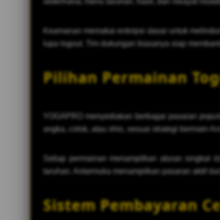
sederhana; menu taruhan, hasil, dan riwayat muda
Keamanan memakai enkripsi dasar untuk melindungi
lupa logout. Tim dukungan biasanya siap memban
Pilihan Permainan Tog
YOGAPRO menyediakan berbagai pasaran populer s
angka, colok, atau shio, sesuai strategi bermain An
Setiap permainan menampilkan aturan singkat 
taruhan. Antarmuka menampilkan pasaran aktif d
Sistem Pembayaran Ce