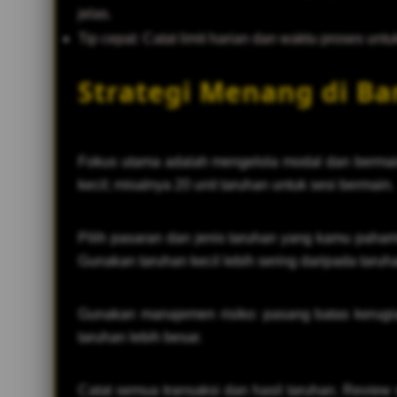
jelas.
Tip cepat: Catat limit harian dan waktu proses un
Strategi Menang di Ba
Fokus utama adalah mengelola modal dan bermain 
kecil; misalnya 20 unit taruhan untuk sesi bermain.
Pilih pasaran dan jenis taruhan yang kamu pahami
Gunakan taruhan kecil lebih sering daripada taruh
Gunakan manajemen risiko: pasang batas kerugi
taruhan lebih besar.
Catat semua transaksi dan hasil taruhan. Review 