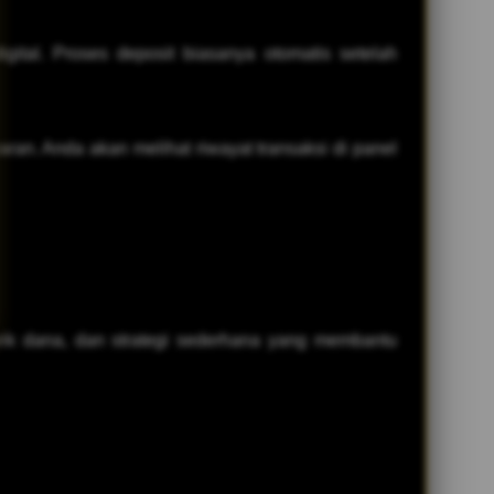
tal. Proses deposit biasanya otomatis setelah
an. Anda akan melihat riwayat transaksi di panel
ik dana, dan strategi sederhana yang membantu