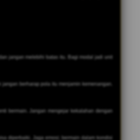
 jangan melebihi batas itu. Bagi modal jadi unit
api jangan berharap pola itu menjamin kemenangan.
enti bermain. Jangan mengejar kekalahan dengan
isa diperbaiki. Jaga emosi; bermain dalam kondisi