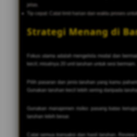
jelas.
Tip cepat: Catat limit harian dan waktu proses un
Strategi Menang di Ba
Fokus utama adalah mengelola modal dan bermain 
kecil; misalnya 20 unit taruhan untuk sesi bermain.
Pilih pasaran dan jenis taruhan yang kamu pahami
Gunakan taruhan kecil lebih sering daripada taruh
Gunakan manajemen risiko: pasang batas kerugi
taruhan lebih besar.
Catat semua transaksi dan hasil taruhan. Review 