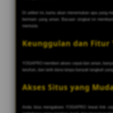
Di artikel ini, kamu akan menemukan apa yang me
bermain yang aman. Bacaan singkat ini memba
memulai.
Keunggulan dan Fitu
YOGAPRO memberi akses cepat dan aman, banyak j
taruhan, dan tarik dana tanpa banyak langkah ya
Akses Situs yang Mud
Anda bisa mengakses YOGAPRO lewat link cepat