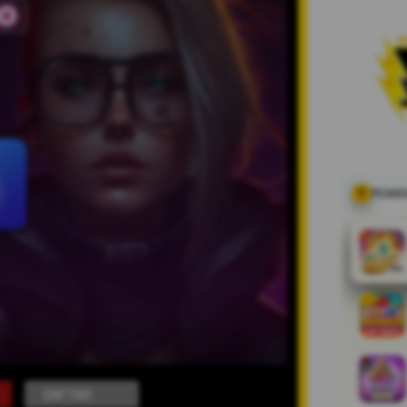
peng
V
i
e
w
l
i
c
e
PEME
n
s
e
d
e
t
a
i
l
s
DAFTAR