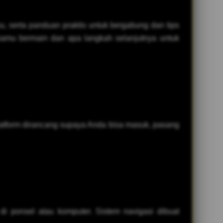
IDR 274,259.66
Sweet Bonanza
, serta panduan praktis untuk bergabung dan tips
di****n1
mu bermain dan apa langkah selanjutnya untuk
IDR 1,763,523.98
Lucky Twins Nexus
sa****a9
IDR 355,207.60
Mahjong Ways Black
bi****a7
IDR 2,112,041.20
Spin Rush 88
atform dirancang supaya Anda bisa masuk, pasang
ni****o5
IDR 748,794.48
Mahjong Ways Black
fi****o9
IDR 1,074,696.92
PG Soft Hot
ar****o6
 ponsel atau komputer. Sistem navigasi dibuat
IDR 2,321,805.00
Mahjong Ways Black