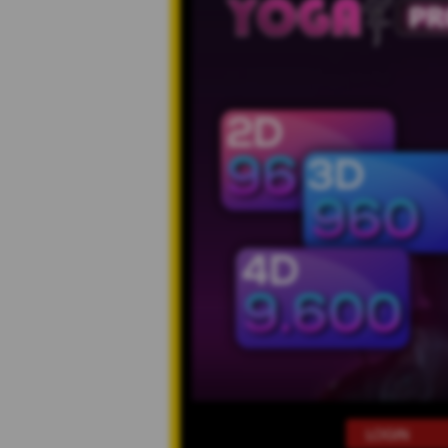
LOGIN