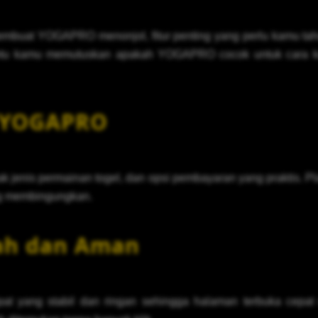
mbuat YOGAPRO menonjol, fitur penting yang perlu kamu tahu
ntu kamu memutuskan apakah YOGAPRO cocok untuk cara ka
r YOGAPRO
enis permainan togel, dan opsi pembayaran yang praktis. Pl
ng membingungkan.
ah dan Aman
 yang stabil dan ringan sehingga halaman terbuka cepat di