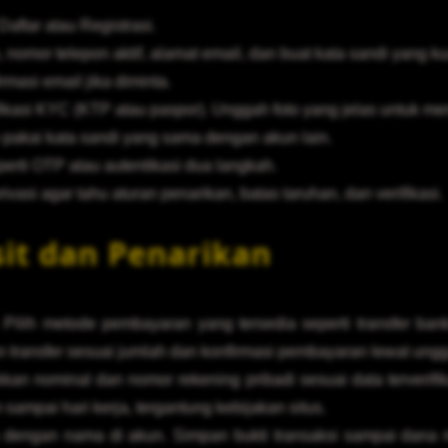
ftar atau Registrasi.
 nomor telepon aktif, alamat email, dan buat kata sandi yang ku
masi email jika diminta.
ifikasi KYC (KTP atau paspor). Unggah foto yang jelas untuk m
n pakai kata sandi yang sama dengan akun lain.
perti OTP atau autentikasi dua langkah.
vasi agar tahu aturan penarikan, batas taruhan, dan verifikasi.
it dan Penarikan
Pilih metode pembayaran yang tersedia seperti transfer bank
n transfer sesuai jumlah dan konfirmasi pembayaran lewat ungg
an nominal dan nomor rekening pribadi sesuai data terverifika
ampai hari kerja, tergantung kebijakan situs.
engan nama di akun. Simpan bukti transaksi sampai dana mas