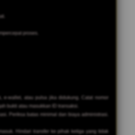
at.
empercepat proses.
, e-wallet, atau pulsa jika didukung. Catat nomor
ah bukti atau masukkan ID transaksi.
si. Periksa batas minimal dan biaya administrasi.
uk. Hindari transfer ke pihak ketiga yang tidak