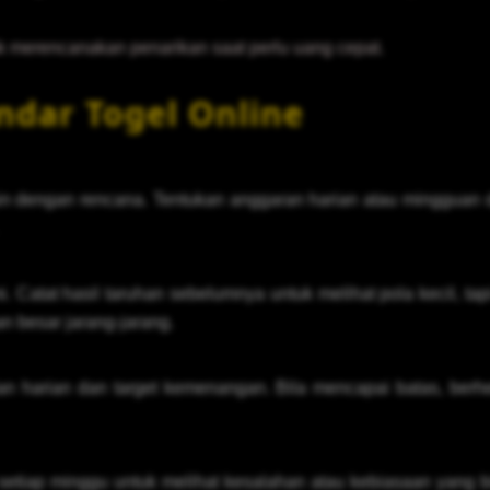
tuk merencanakan penarikan saat perlu uang cepat.
ndar Togel Online
dengan rencana. Tentukan anggaran harian atau mingguan dan
. Catat hasil taruhan sebelumnya untuk melihat pola kecil, t
an besar jarang-jarang.
an harian dan target kemenangan. Bila mencapai batas, berh
setiap minggu untuk melihat kesalahan atau kebiasaan yang b