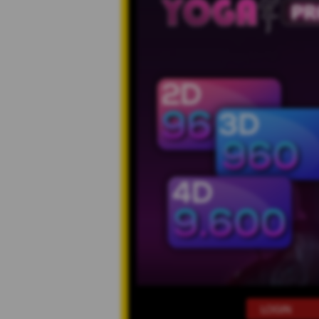
LOGIN