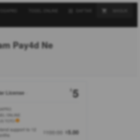
YOGAPRO
TOGEL ONLINE
DAFTAR
MASUK
jam Pay4d Ne
5
$
ar License
88
lar License
$
SELECTED
uded:
GAPRO
uded:
PRO adalah Penyedia Akses Situs Toto
EL ONLINE
uded:
US TOTO
ndar Togel Online : Dana Qris login
r link alternatif terpercaya dengan sistem
tend support to 12
100.00
5.00
$
$
t, aman, dan layanan profesional untuk
nths