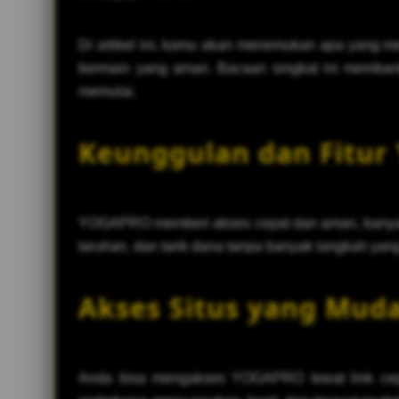
Di artikel ini, kamu akan menemukan apa yang me
bermain yang aman. Bacaan singkat ini memba
memulai.
Keunggulan dan Fitu
YOGAPRO memberi akses cepat dan aman, banyak j
taruhan, dan tarik dana tanpa banyak langkah ya
Akses Situs yang Mud
Anda bisa mengakses YOGAPRO lewat link cepat