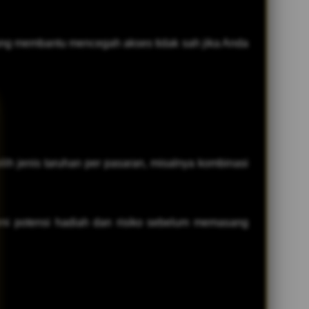
 yang membantu mencegah akses tidak sah jika Anda
h jenis taruhan per pasaran, misalnya kombinasi
mi potensi hadiah dan risiko sebelum memasang