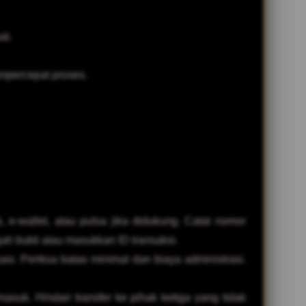
at.
empercepat proses.
, e-wallet, atau pulsa jika didukung. Catat nomor
ah bukti atau masukkan ID transaksi.
si. Periksa batas minimal dan biaya administrasi.
uk. Hindari transfer ke pihak ketiga yang tidak