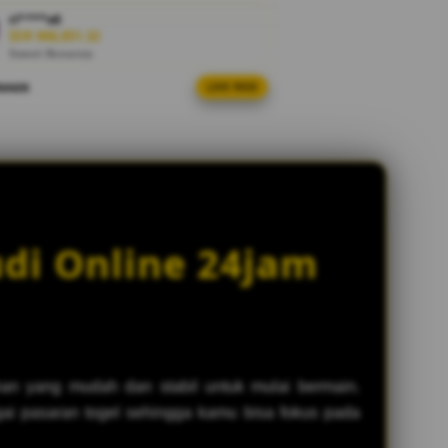
ri****o0
IDR 968,851.32
Sweet Bonanza
INNER
LIVE FEED
ni****o1
IDR 1,181,510.12
Gates of Olympus
ka****u0
IDR 569,617.10
Gates of Olympus
ka****u3
di Online 24jam
IDR 2,020,649.74
Spin Rush 88
ma****i7
IDR 2,122,579.02
Mahjong Ways Black
vi****o4
IDR 1,129,118.68
an yang mudah dan stabil untuk mulai bermain.
Gates of Olympus
i pasaran togel sehingga kamu bisa fokus pada
al****a6