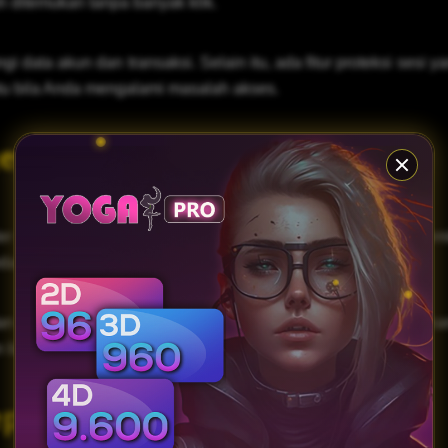
h ditemukan tanpa banyak klik.
 data akun dan transaksi. Selain itu, ada fitur proteksi sesi
tu bila Anda mengalami masalah akses.
el Terlengkap
eperti 4D, Colok Bebas, dan Toto Macau. Anda dapat memili
da.
dan tarif pembayaran yang jelas. Ini membantu Anda memaha
an batas waktu pemasangan secara langsung.
pat dan Praktis