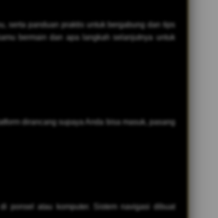
IDR 1,598,511.28
Spin Rush 88
, serta panduan praktis untuk bergabung dan tips
sa****a6
mu bermain dan apa langkah selanjutnya untuk
IDR 793,236.84
PG Soft Picks
at****r8
IDR 1,343,317.44
PG Soft Picks
ni****o9
IDR 1,084,805.06
Lucky Twins Nexus
atform dirancang supaya Anda bisa masuk, pasang
bi****a5
IDR 1,155,096.28
Spin Rush 88
ra****a6
IDR 1,563,744.92
Gates of Olympus
ar****o6
 ponsel atau komputer. Sistem navigasi dibuat
IDR 2,321,805.00
Mahjong Ways Black