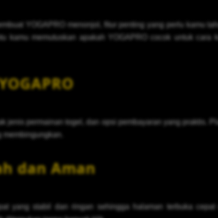
mbuat YOGAPRO menonjol, fitur penting yang perlu kamu tahu
ntu kamu memutuskan apakah YOGAPRO cocok untuk cara ka
r YOGAPRO
enis permainan togel, dan opsi pembayaran yang praktis. Pl
ng membingungkan.
ah dan Aman
 yang stabil dan ringan sehingga halaman terbuka cepat di