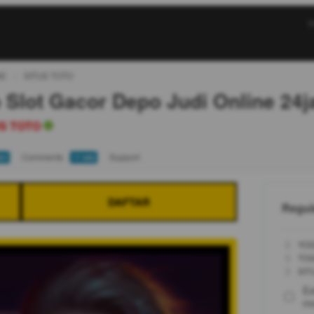
NE
SITUS TOTO
Slot Gacor Depo Judi Online 24
US TOTO
Comments
Support
01
17.945
DAFTAR
Regul
Regu
Incl
YO
Incl
YOGA
TOG
Incl
SIT
& Ba
dafta
Ex
cepa
mo