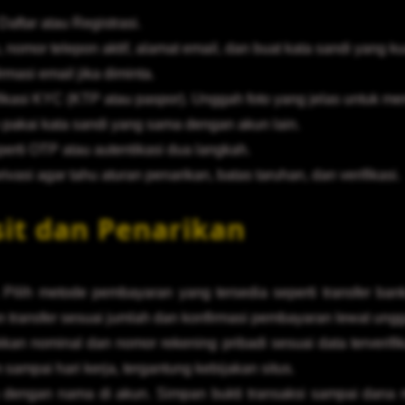
ftar atau Registrasi.
 nomor telepon aktif, alamat email, dan buat kata sandi yang ku
masi email jika diminta.
ifikasi KYC (KTP atau paspor). Unggah foto yang jelas untuk m
n pakai kata sandi yang sama dengan akun lain.
perti OTP atau autentikasi dua langkah.
vasi agar tahu aturan penarikan, batas taruhan, dan verifikasi.
it dan Penarikan
Pilih metode pembayaran yang tersedia seperti transfer bank
n transfer sesuai jumlah dan konfirmasi pembayaran lewat ungg
an nominal dan nomor rekening pribadi sesuai data terverifika
ampai hari kerja, tergantung kebijakan situs.
engan nama di akun. Simpan bukti transaksi sampai dana mas