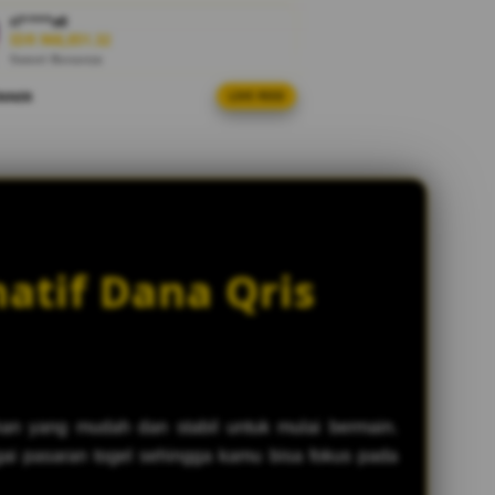
ri****o0
IDR 968,851.32
Sweet Bonanza
INNER
LIVE FEED
ni****o1
IDR 1,181,510.12
Gates of Olympus
ka****u0
IDR 569,617.10
Gates of Olympus
ka****u3
atif Dana Qris
IDR 2,020,649.74
Spin Rush 88
re****a0
IDR 1,730,775.64
Spin Rush 88
vi****o3
IDR 686,453.16
an yang mudah dan stabil untuk mulai bermain.
Sweet Bonanza
i pasaran togel sehingga kamu bisa fokus pada
ma****i9