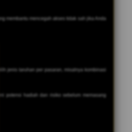
 yang membantu mencegah akses tidak sah jika Anda
h jenis taruhan per pasaran, misalnya kombinasi
mi potensi hadiah dan risiko sebelum memasang