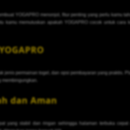
mbuat YOGAPRO menonjol, fitur penting yang perlu kamu tahu
ntu kamu memutuskan apakah YOGAPRO cocok untuk cara ka
r YOGAPRO
enis permainan togel, dan opsi pembayaran yang praktis. Pl
ng membingungkan.
ah dan Aman
 yang stabil dan ringan sehingga halaman terbuka cepat di