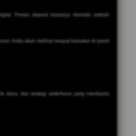
tal. Proses deposit biasanya otomatis setelah
an. Anda akan melihat riwayat transaksi di panel
ik dana, dan strategi sederhana yang membantu