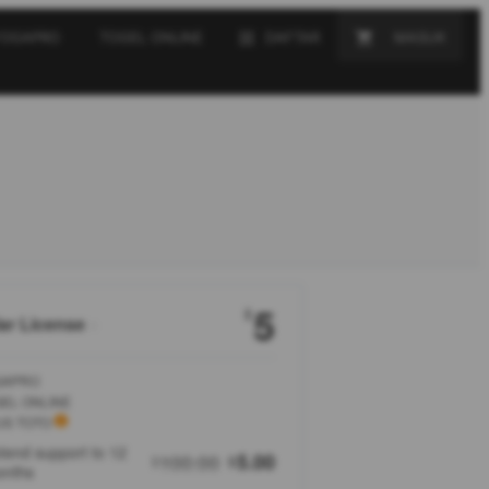
YOGAPRO
TOGEL ONLINE
DAFTAR
MASUK
5
$
ar License
88
lar License
$
SELECTED
uded:
GAPRO
uded:
PRO adalah Penyedia Akses Situs Toto
EL ONLINE
uded:
US TOTO
ndar Togel Online : Dana Qris login
r link alternatif terpercaya dengan sistem
tend support to 12
100.00
5.00
$
$
t, aman, dan layanan profesional untuk
nths