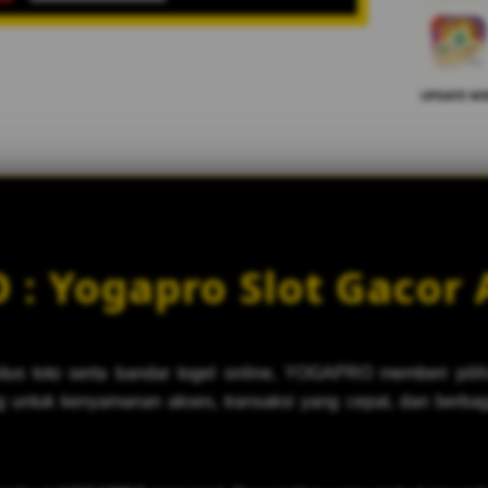
UPDATE W
: Yogapro Slot Gacor A
tus toto serta bandar togel online, YOGAPRO memberi pilih
untuk kenyamanan akses, transaksi yang cepat, dan berbaga