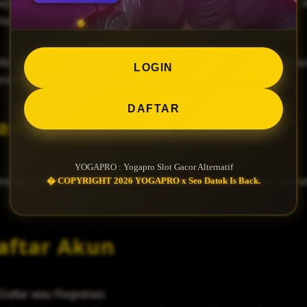
: transfer bank lokal, e-wallet, dan kadang voucher digi
taruh.
iproses dalam rentang waktu yang tertera di halaman pembayar
LOGIN
ran dana secara transparan.
DAFTAR
an Tips Bermain
YOGAPRO : Yogapro Slot Gacor Alternatif
� COPYRIGHT 2026 YOGAPRO x Seo Datok Is Back.
raktis untuk membuat akun, cara cepat mengirim atau menar
ftar Akun
ftar atau Registrasi.