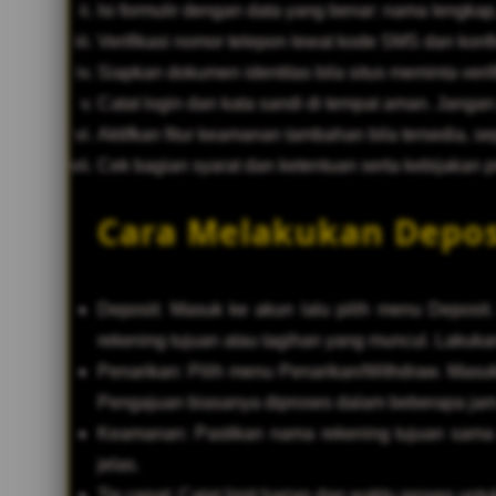
Isi formulir dengan data yang benar: nama lengkap,
Verifikasi nomor telepon lewat kode SMS dan konfir
Siapkan dokumen identitas bila situs meminta ver
Catat login dan kata sandi di tempat aman. Janga
Aktifkan fitur keamanan tambahan bila tersedia, se
Cek bagian syarat dan ketentuan serta kebijakan pri
Cara Melakukan Depos
Deposit: Masuk ke akun lalu pilih menu Deposit. 
rekening tujuan atau tagihan yang muncul. Lakuka
Penarikan: Pilih menu Penarikan/Withdraw. Masukk
Pengajuan biasanya diproses dalam beberapa jam s
Keamanan: Pastikan nama rekening tujuan sama d
jelas.
Tip cepat: Catat limit harian dan waktu proses un