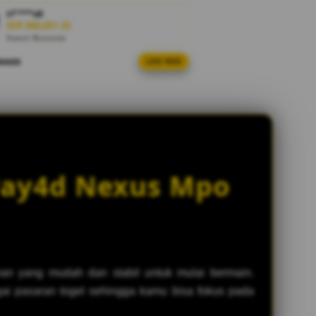
ri****o0
IDR 968,851.32
Sweet Bonanza
INNER
LIVE FEED
ni****o1
IDR 1,181,510.12
Gates of Olympus
ka****u0
IDR 569,617.10
Gates of Olympus
ka****u3
Pay4d Nexus Mpo
IDR 2,020,649.74
Spin Rush 88
ri****o5
IDR 933,648.72
Lucky Twins Nexus
di****n2
IDR 2,053,665.40
an yang mudah dan stabil untuk mulai bermain.
PG Soft Hot
i pasaran togel sehingga kamu bisa fokus pada
ra****a0