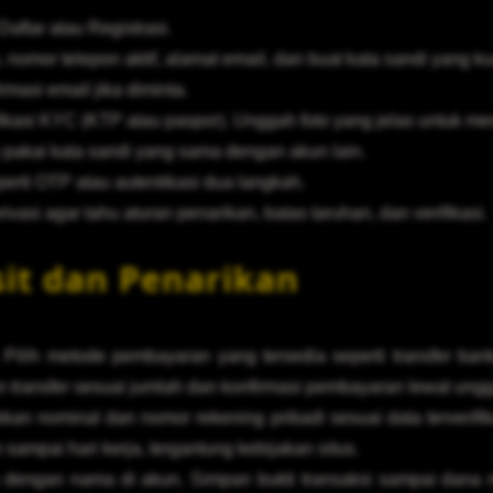
ftar atau Registrasi.
 nomor telepon aktif, alamat email, dan buat kata sandi yang ku
masi email jika diminta.
ifikasi KYC (KTP atau paspor). Unggah foto yang jelas untuk m
n pakai kata sandi yang sama dengan akun lain.
perti OTP atau autentikasi dua langkah.
vasi agar tahu aturan penarikan, batas taruhan, dan verifikasi.
it dan Penarikan
Pilih metode pembayaran yang tersedia seperti transfer bank
n transfer sesuai jumlah dan konfirmasi pembayaran lewat ungg
an nominal dan nomor rekening pribadi sesuai data terverifika
ampai hari kerja, tergantung kebijakan situs.
engan nama di akun. Simpan bukti transaksi sampai dana mas