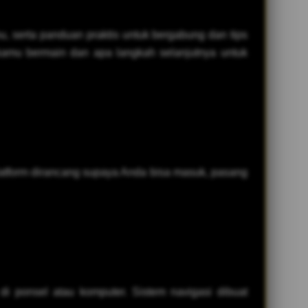
IDR 1,231,764.64
Gates of Olympus
, serta panduan praktis untuk bergabung dan tips
at****r9
mu bermain dan apa langkah selanjutnya untuk
IDR 2,061,624.32
Gates of Olympus
al****a8
IDR 982,999.60
Lucky Twins Nexus
ri****o8
IDR 1,675,359.22
PG Soft Hot
atform dirancang supaya Anda bisa masuk, pasang
al****a2
IDR 525,793.84
Gates of Olympus
bi****a6
IDR 1,384,642.98
PG Soft Picks
ar****o6
 ponsel atau komputer. Sistem navigasi dibuat
IDR 2,321,805.00
Mahjong Ways Black