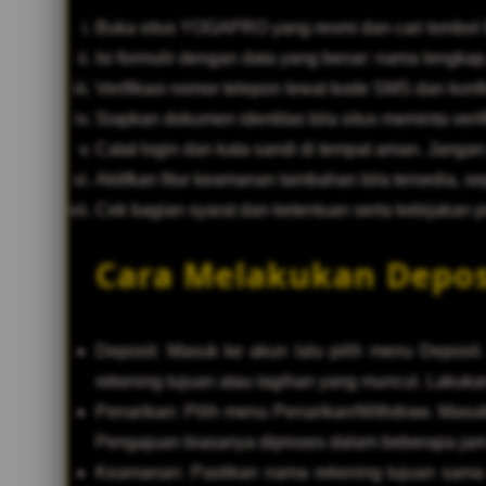
Buka situs YOGAPRO yang resmi dan cari tombol Da
Isi formulir dengan data yang benar: nama lengkap,
Verifikasi nomor telepon lewat kode SMS dan konfir
Siapkan dokumen identitas bila situs meminta ver
Catat login dan kata sandi di tempat aman. Janga
Aktifkan fitur keamanan tambahan bila tersedia, se
Cek bagian syarat dan ketentuan serta kebijakan pri
Cara Melakukan Depos
Deposit: Masuk ke akun lalu pilih menu Deposit. 
rekening tujuan atau tagihan yang muncul. Lakuka
Penarikan: Pilih menu Penarikan/Withdraw. Masukk
Pengajuan biasanya diproses dalam beberapa jam s
Keamanan: Pastikan nama rekening tujuan sama d