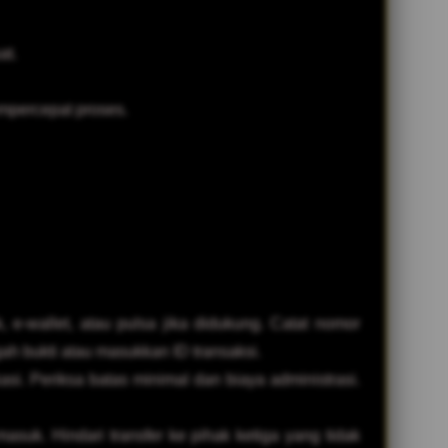
at.
empercepat proses.
, e-wallet, atau pulsa jika didukung. Catat nomor
ah bukti atau masukkan ID transaksi.
si. Periksa batas minimal dan biaya administrasi.
uk. Hindari transfer ke pihak ketiga yang tidak