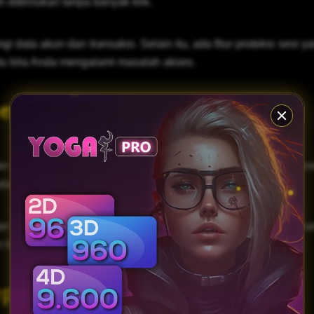
h ditemukan tanpa banyak klik.
 data akun dan transaksi. Selain itu, ada fitur proteksi sesi
tu bila Anda mengalami masalah akses.
el Terlengkap
eperti 4D, Colok Bebas, dan Toto Macau. Anda dapat memili
da.
dan tarif pembayaran yang jelas. Ini membantu Anda memaha
an batas waktu pemasangan secara langsung.
pat dan Praktis