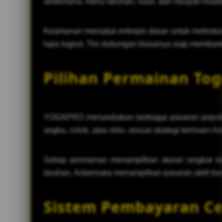
sederhana; menu taruhan, hasil, dan riwayat muda
Keamanan memakai enkripsi dasar untuk melindungi
lupa logout. Tim dukungan biasanya siap memban
Pilihan Permainan Tog
YOGAPRO menyediakan berbagai pasaran populer s
angka, colok, atau shio, sesuai strategi bermain An
Setiap permainan menampilkan aturan singkat 
taruhan. Antarmuka menampilkan pasaran aktif d
Sistem Pembayaran Ce