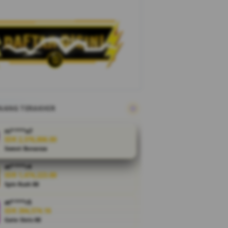
alaman bermain yang optimal di 2026.
NANG TERAKHIR
ni****o7
IDR 2,376,806.00
Sweet Bonanza
at****r4
IDR 1,474,223.88
Spin Rush 88
at****r5
IDR 394,574.16
Gate Slots 88