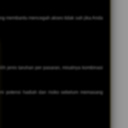
 yang membantu mencegah akses tidak sah jika Anda
h jenis taruhan per pasaran, misalnya kombinasi
mi potensi hadiah dan risiko sebelum memasang