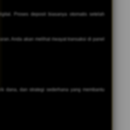
tal. Proses deposit biasanya otomatis setelah
an. Anda akan melihat riwayat transaksi di panel
ik dana, dan strategi sederhana yang membantu